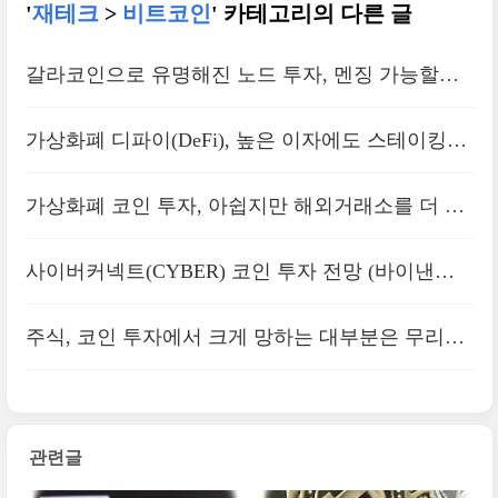
'
재테크
>
비트코인
' 카테고리의 다른 글
갈라코인으로 유명해진 노드 투자, 멘징 가능할까
｜폰지사기와 리스크
가상화폐 디파이(DeFi), 높은 이자에도 스테이킹을
절대 하지 않는 이유
가상화폐 코인 투자, 아쉽지만 해외거래소를 더 이
상 안 쓰는 이유
사이버커넥트(CYBER) 코인 투자 전망 (바이낸스
랩스 런치풀, 해시드)
주식, 코인 투자에서 크게 망하는 대부분은 무리한
레버리지 l선물, 신용매수
관련글