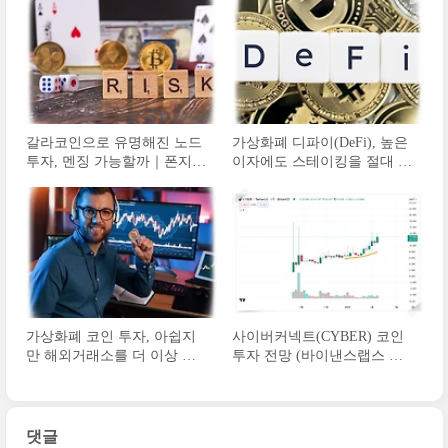
갈라코인으로 유명해진 노드
가상화폐 디파이(DeFi), 높은
투자, 멘징 가능할까｜폰지사
이자에도 스테이킹을 절대 하
기와 리스크
지 않는 이유
가상화폐 코인 투자, 아쉽지
사이버커넥트(CYBER) 코인
만 해외거래소를 더 이상 안
투자 전망 (바이낸스랩스 런
쓰는 이유
치풀, 해시드)
댓글