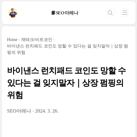
본문 바로가기
📙SEO아레나
Home
재테크/비트코인
바이낸스 런치패드 코인도 망할 수 있다는 걸 잊지말자｜상장 펌
핑의 위험
바이낸스 런치패드 코인도 망할 수
있다는 걸 잊지말자｜상장 펌핑의
위험
SEO아레나
2024. 3. 26.