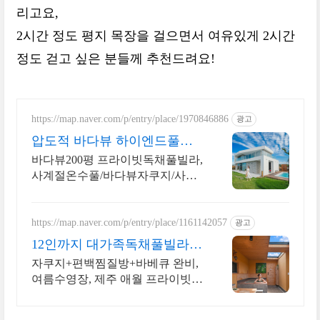
리고요,
2시간 정도 평지 목장을 걸으면서 여유있게 2시간
정도 걷고 싶은 분들께 추천드려요!
https://map.naver.com/p/entry/place/1970846886
광고
압도적 바다뷰 하이엔드풀빌
라 7-8월 한정 수영장 포함
바다뷰200평 프라이빗독채풀빌라,
사계절온수풀/바다뷰자쿠지/사우
나/200인치시네마 바다뷰 자쿠지
상시 무료, 7-8월 한정 수영장포함,
핀란드식 사우나,200평정원
https://map.naver.com/p/entry/place/1161142057
광고
12인까지 대가족독채풀빌라
완전독채 프라이빗 가족저택
자쿠지+편백찜질방+바베큐 완비,
여름수영장, 제주 애월 프라이빗
독채저택 12인 대가족도 각자의 공
간이 충분한 제주 애월 프라이빗