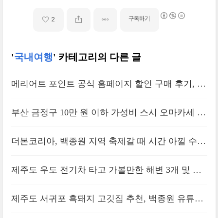
독채 가족저택
구독하기
2
'
국내여행
' 카테고리의 다른 글
메리어트 포인트 공식 홈페이지 할인 구매 후기, 포
인트숙박용 소액 용도 추천
부산 금정구 10만 원 이하 가성비 스시 오마카세 추
천, 부산대 스시심 후기
더본코리아, 백종원 지역 축제갈 때 시간 아낄 수
있는 꿀팁 3가지
제주도 우도 전기차 타고 가볼만한 해변 3개 및 코
스 추천
제주도 서귀포 흑돼지 고깃집 추천, 백종원 유튜브
나오는 다다익고