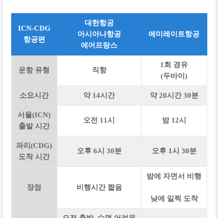
대한항공
ICN-CDG
아시아나항공
에미레이트항공
항공편
에어프랑스
1회 경유
운항 유형
직항
(두바이)
소요시간
약 14시간
약 20시간 30분
서울(ICN)
오전 11시
밤 12시
출발 시간
파리(CDG)
오후 6시 30분
오후 1시 30분
도착 시간
밤에 자면서 비행
장점
비행시간 짧음
낮에 일찍 도착