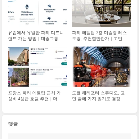
유럽에서 유일한 파리 디즈니
파리 에펠탑 2층 미슐랭 레스
랜드 가는 방법｜대중교통 기
토랑, 추천할만한가｜고민하
차, 셔틀버스
는 이유 3가지, 르 쥘 베른, Le
Jules Verne
프랑스 파리 에펠탑 근처 가
도쿄 해리포터 스튜디오, 고
성비 4성급 호텔 추천｜머큐
민 끝에 가지 않기로 결정한
어 파리 센터 투르 에펠, 내돈
이유
내산 예약 후기
댓글