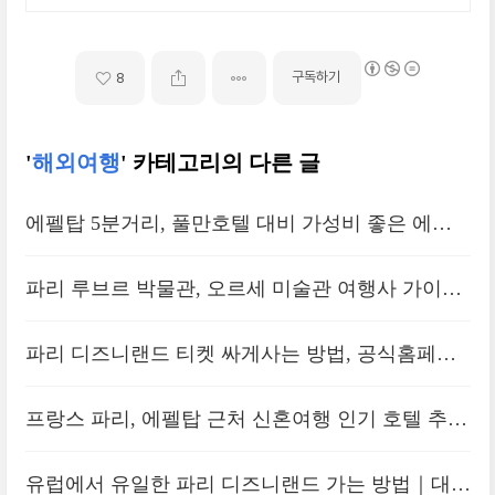
구독하기
8
'
해외여행
' 카테고리의 다른 글
에펠탑 5분거리, 풀만호텔 대비 가성비 좋은 에펠
뷰 호텔 숙박 후기｜머큐어 파리 센터 투르 에펠
파리 루브르 박물관, 오르세 미술관 여행사 가이드
투어 예약 꿀팁 3가지
파리 디즈니랜드 티켓 싸게사는 방법, 공식홈페이
지 vs 여행사 비교
프랑스 파리, 에펠탑 근처 신혼여행 인기 호텔 추천
｜풀만 타워에펠
유럽에서 유일한 파리 디즈니랜드 가는 방법｜대중