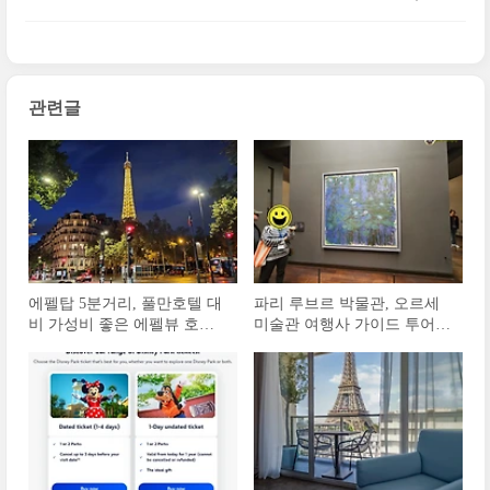
교통 기차, 셔틀버스
관련글
에펠탑 5분거리, 풀만호텔 대
파리 루브르 박물관, 오르세
비 가성비 좋은 에펠뷰 호텔
미술관 여행사 가이드 투어
숙박 후기｜머큐어 파리 센터
예약 꿀팁 3가지
투르 에펠