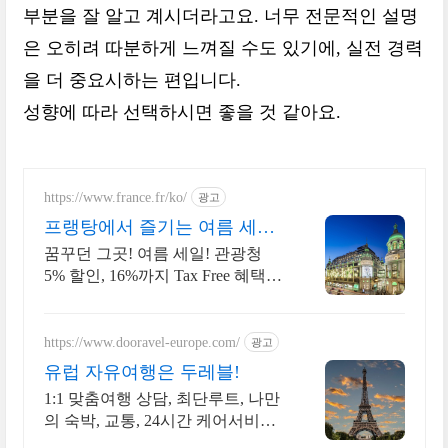
부분을 잘 알고 계시더라고요. 너무 전문적인 설명
은 오히려 따분하게 느껴질 수도 있기에, 실전 경력
을 더 중요시하는 편입니다.
성향에 따라 선택하시면 좋을 것 같아요.
https://www.france.fr/ko/
광고
프랭탕에서 즐기는 여름 세일
무료 에펠탑뷰 테라스
꿈꾸던 그곳! 여름 세일! 관광청
5% 할인, 16%까지 Tax Free 혜택
올해 반드시 가봐야 할 핫플!
https://www.dooravel-europe.com/
광고
유럽 자유여행은 두레블!
1:1 맞춤여행 상담, 최단루트, 나만
의 숙박, 교통, 24시간 케어서비스
제공!