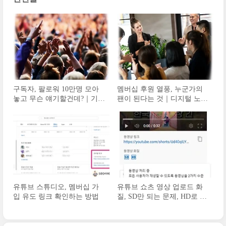
구독자, 팔로워 10만명 모아
멤버십 후원 열풍, 누군가의
놓고 무슨 얘기할건데?｜기호
팬이 된다는 것｜디지털 노마
자본주의, 개인의 취향
드와 노예
유튜브 스튜디오, 멤버십 가
유튜브 쇼츠 영상 업로드 화
입 유도 링크 확인하는 방법
질, SD만 되는 문제, HD로 바
꾸는 방법