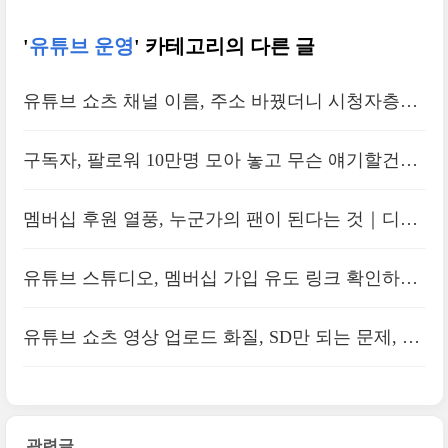
'
유튜브 운영
' 카테고리의 다른 글
유튜브 쇼츠 채널 이름, 주소 바꿨더니 시청자층이
달라졌다｜알고리즘 망함
구독자, 팔로워 10만명 모아 놓고 무슨 얘기할건데?
｜기호 자본주의, 개인의 취향
멤버십 후원 열풍, 누군가의 팬이 된다는 것｜디지
털 노마드와 노예
유튜브 스튜디오, 멤버십 가입 유도 링크 확인하는
방법
유튜브 쇼츠 영상 업로드 화질, SD만 되는 문제, H
D로 바꾸는 방법
관련글