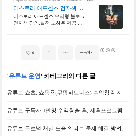
티스토리 애드센스 전자책 월
100만원 고정 수익발생!
티스토리 애드센스 수익형 블로그
전자책 강의,실전 노하우 제공,동
영상 강의 포함 애드센스 수익을
빠르게 얻는 방법을 전자책과 동영
상으로 초보자도 쉽게 배워요!
구독하기
6
'
유튜브 운영
' 카테고리의 다른 글
유튜브 쇼츠, 쇼핑용(쿠팡파트너스) 수익창출 계정
거래 주의할점
유튜브 구독자 1만명 수익창출 후, 제휴프로그램
(쿠팡파트너스) 활성화 며칠 걸릴까
유튜브 글로벌 채널 노출 안되는 문제 해결 방법,