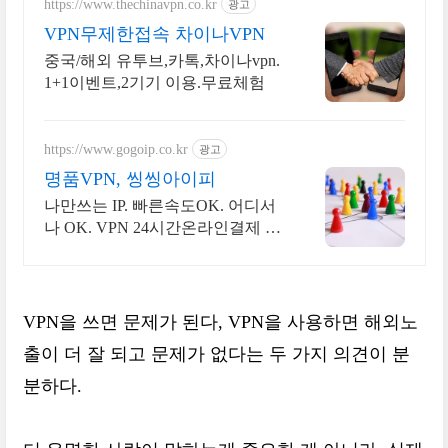
https://www.thechinavpn.co.kr
광고
VPN무제한접속 차이나VPN
중국/해외 유투브,카톡,차이나vpn.
1+1이벤트,2기기 이용.무료체험
https://www.gogoip.co.kr
광고
명품VPN, 씽씽아이피
나만쓰는 IP. 빠른속도OK. 어디서
나 OK. VPN 24시간온라인결제 자
동처리!
VPN을 쓰면 문제가 된다, VPN을 사용하면 해외노
출이 더 잘 되고 문제가 없다는 두 가지 의견이 분
분하다.