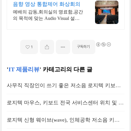
음향 영상 통합제어 화상회의
예배의 감동,회의실의 명료함,공간
의 목적에 맞는 Audio Visual 설계.
구축
구독하기
1
'
IT 제품리뷰
' 카테고리의 다른 글
사무직 직장인이 쓰기 좋은 저소음 로지텍 키보드
추천 BEST 3
로지텍 마우스, 키보드 전국 서비스센터 위치 및 고
객센터 전화번호
로지텍 신형 웨이브(wave), 인체공학 저소음 키보