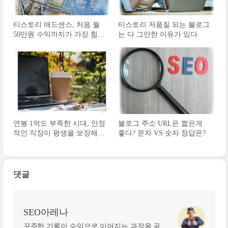
티스토리 애드센스, 처음 월
티스토리 저품질 되는 블로그
50만원 수익까지가 가장 힘들
는 다 그만한 이유가 있다
다
연봉 1억도 부족한 시대, 안정
블로그 주소 URL은 짧은게
적인 직장이 평생을 보장해주
좋다? 문자 VS 숫자 정답은?
지 않는다
댓글
SEO아레나
꾸준한 기록이 수익으로 이어지는 과정을 공